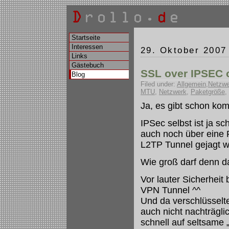
Startseite
Interessen
29. Oktober 2007
Links
Gästebuch
SSL over IPSEC 
Blog
Filed under:
Allgemein
,
Netzwe
MTU
,
Netzwerk
,
Paketgröße
,
Ja, es gibt schon kom
IPSec selbst ist ja sc
auch noch über eine 
L2TP Tunnel gejagt wi
Wie groß darf denn d
Vor lauter Sicherhei
VPN Tunnel ^^
Und da verschlüsselt
auch nicht nachträgli
schnell auf seltsame 