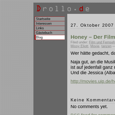
Startseite
Interessen
27. Oktober 2007
Links
Gästebuch
Honey – Der Fil
Blog
Filed under:
Film und Fernse
Missy Eliott
,
Movie
,
tanzen
— 
Wer hätte gedacht, d
Naja gut, an die Musi
ist auf jedenfall ganz
Und die Jessica (Alba
http://movies.uip.de/
Keine Kommenta
No comments yet.