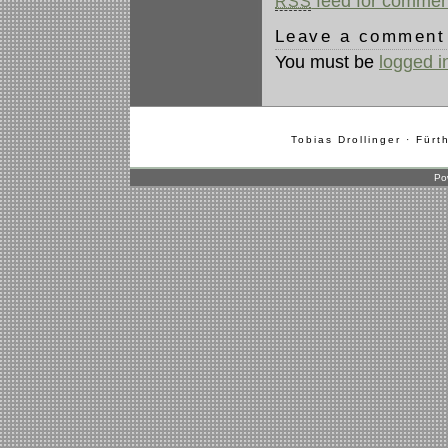
feed for comment
RSS
Leave a comment
You must be
logged i
Tobias Drollinger · Fürt
Po